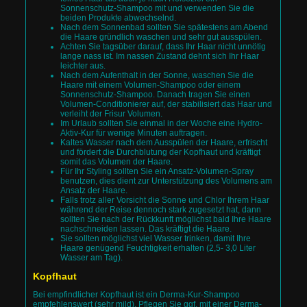
Sonnenschutz-Shampoo mit und verwenden Sie die
beiden Produkte abwechselnd.
Nach dem Sonnenbad sollten Sie spätestens am Abend
die Haare gründlich waschen und sehr gut ausspülen.
Achten Sie tagsüber darauf, dass Ihr Haar nicht unnötig
lange nass ist. Im nassen Zustand dehnt sich Ihr Haar
leichter aus.
Nach dem Aufenthalt in der Sonne, waschen Sie die
Haare mit einem Volumen-Shampoo oder einem
Sonnenschutz-Shampoo. Danach tragen Sie einen
Volumen-Conditionierer auf, der stabilisiert das Haar und
verleiht der Frisur Volumen.
Im Urlaub sollten Sie einmal in der Woche eine Hydro-
Aktiv-Kur für wenige Minuten auftragen.
Kaltes Wasser nach dem Ausspülen der Haare, erfrischt
und fördert die Durchblutung der Kopfhaut und kräftigt
somit das Volumen der Haare.
Für Ihr Styling sollten Sie ein Ansatz-Volumen-Spray
benutzen, dies dient zur Unterstützung des Volumens am
Ansatz der Haare.
Falls trotz aller Vorsicht die Sonne und Chlor Ihrem Haar
während der Reise dennoch stark zugesetzt hat, dann
sollten Sie nach der Rückkunft möglichst bald Ihre Haare
nachschneiden lassen. Das kräftigt die Haare.
Sie sollten möglichst viel Wasser trinken, damit Ihre
Haare genügend Feuchtigkeit erhalten (2,5- 3,0 Liter
Wasser am Tag).
Kopfhaut
Bei empfindlicher Kopfhaut ist ein Derma-Kur-Shampoo
empfehlenswert (sehr mild). Pflegen Sie ggf. mit einer Derma-