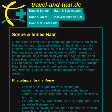
travel-and-hair.de
Haar & Sonne
Haar & Salzwasser
coloriertes Haar
coloriertes Haar
dauergewelltes Haar
dauergewelltes Haar
naturkrauses Haar
naturkrauses Haar
fettendes Haar
fettendes Haar
feines Haar
feines Haar
Haar & Chlor
Haar & trockene Luft
trockenes Haar
trockenes Haar
normales Haar
normales Haar
coloriertes Haar
coloriertes Haar
dauergewelltes Haar
dauergewelltes Haar
naturkrauses Haar
naturkrauses Haar
fettendes Haar
fettendes Haar
feines Haar
feines Haar
Haar & feuchte Luft
trockenes Haar
trockenes Haar
normales Haar
normales Haar
coloriertes Haar
dauergewelltes Haar
naturkrauses Haar
fettendes Haar
feines Haar
trockenes Haar
normales Haar
Sonne & feines Haar
Feines Haar ist weich und geschmeidig aber es fehlt ihm oft an
Halt und Volumen. Es neigt leicht zur Spliss-Bildung und die
Frisur wird schnell fransig. Das Haar muss gestärkt und der
Durchmesser jedes einzelnen Haares vergrößert werden, um
der gesamten Frisur Volumen zu verleihen. Sonne strapaziert
feines Haar ganz besonders, denn es hat im Verhältnis Volumen
zur Oberfläche eine wesentlich größere Oberfläche als kräftiges
Haar. Daher bietet es der Sonne und auch dem Wind mehr
Angriffsfläche. Es kann somit leichter austrocknen und spröde
werden.
Pflegetipps für die Reise
Lassen Sie Ihr Haar kurz vor Reisebeginn
nachschneiden. Das kräftigt das Haar, die Spitzen
können sich besser regenerieren und Spliss tritt nicht so
leicht auf.
Ein Sonnen- bzw. Windschutz, wie Hut, Kappe oder Tuch,
gehört ins Reisegepäck.
Nehmen Sie sowohl ein Volumen-Shampoo speziell für
feines Haar als auch je nach Reiseziel ein