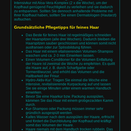
Intensivkur mit Aloa-Vera-Komplex (2 x die Woche), um der
Kopfhaut genügend Feuchtigkeit zu verleihen und sie dadurch
zu entspannen. Sollten Sie dennoch anhaltende Probleme mit
Ihrer Kopfhaut haben, sollten Sie einen Dermatologen (Hautarzt)
aufsuchen.
Grundsätzliche Pflegetipps für feines Haar
Das Beste für feines Haar ist regelmäßiges schneiden
der Haarspitzen (alle drei Wochen). Dadurch bleiben die
Haarspitzen sauber geschlossen und können somit nicht
ausfransen oder zur Splissbildung führen.
Das Haar mit einem vitalisierenden Volumen-Shampoo
waschen und ca. 2-3 min Einwirken lassen.
Einen Volumen-Conditioner für die Volumen Entfaltung
der Haare ist zweimal die Woche zu empfehlen. Es quillt
die Haare auf, z. B. durch Scharfgarbe oder
Tormentilwurzel, und erhöht das Volumen und die
Haltbarkeit der Frisur.
Hydro-Aktiv-Kur: Tragen Sie einmal die Woche eine
intensive, revitalisierende Kurpackung auf und lassen
Sie sie einige Minuten unter einem warmen Handtuch
einwirken.
Bevor Sie eine Haarkur bzw. Packung ausspülen,
kämmen Sie das Haar mit einem grobgezackten Kamm
durch.
Kur-Shampoo oder Packung müssen immer sehr
gründlich ausgespült werden.
Kaltes Wasser nach dem ausspülen der Haare, erfrischt
und fördert die Durchblutung der Kopfhaut und kräftigt
somit das Volumen der Haare.
Haare niemals mit dem Handtuch trocken rubbeln. Das