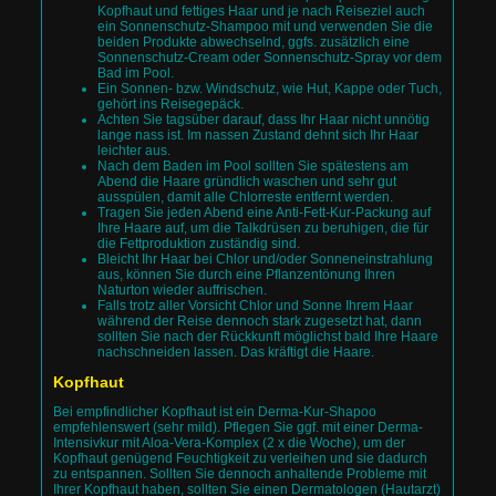
Kopfhaut und fettiges Haar und je nach Reiseziel auch
ein Sonnenschutz-Shampoo mit und verwenden Sie die
beiden Produkte abwechselnd, ggfs. zusätzlich eine
Sonnenschutz-Cream oder Sonnenschutz-Spray vor dem
Bad im Pool.
Ein Sonnen- bzw. Windschutz, wie Hut, Kappe oder Tuch,
gehört ins Reisegepäck.
Achten Sie tagsüber darauf, dass Ihr Haar nicht unnötig
lange nass ist. Im nassen Zustand dehnt sich Ihr Haar
leichter aus.
Nach dem Baden im Pool sollten Sie spätestens am
Abend die Haare gründlich waschen und sehr gut
ausspülen, damit alle Chlorreste entfernt werden.
Tragen Sie jeden Abend eine Anti-Fett-Kur-Packung auf
Ihre Haare auf, um die Talkdrüsen zu beruhigen, die für
die Fettproduktion zuständig sind.
Bleicht Ihr Haar bei Chlor und/oder Sonneneinstrahlung
aus, können Sie durch eine Pflanzentönung Ihren
Naturton wieder auffrischen.
Falls trotz aller Vorsicht Chlor und Sonne Ihrem Haar
während der Reise dennoch stark zugesetzt hat, dann
sollten Sie nach der Rückkunft möglichst bald Ihre Haare
nachschneiden lassen. Das kräftigt die Haare.
Kopfhaut
Bei empfindlicher Kopfhaut ist ein Derma-Kur-Shapoo
empfehlenswert (sehr mild). Pflegen Sie ggf. mit einer Derma-
Intensivkur mit Aloa-Vera-Komplex (2 x die Woche), um der
Kopfhaut genügend Feuchtigkeit zu verleihen und sie dadurch
zu entspannen. Sollten Sie dennoch anhaltende Probleme mit
Ihrer Kopfhaut haben, sollten Sie einen Dermatologen (Hautarzt)