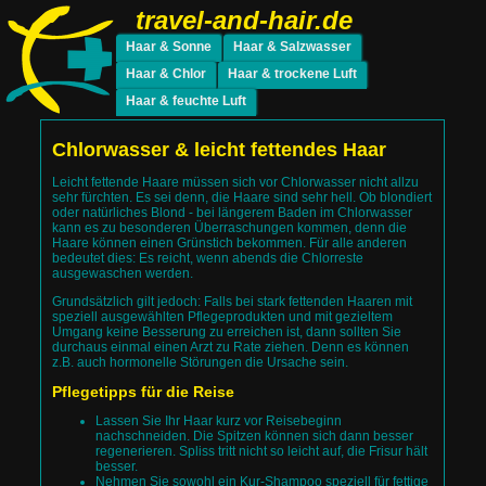
travel-and-hair.de
Haar & Sonne
Haar & Salzwasser
coloriertes Haar
coloriertes Haar
dauergewelltes Haar
dauergewelltes Haar
naturkrauses Haar
naturkrauses Haar
fettendes Haar
fettendes Haar
feines Haar
feines Haar
Haar & Chlor
Haar & trockene Luft
trockenes Haar
trockenes Haar
normales Haar
normales Haar
coloriertes Haar
coloriertes Haar
dauergewelltes Haar
dauergewelltes Haar
naturkrauses Haar
naturkrauses Haar
fettendes Haar
fettendes Haar
feines Haar
feines Haar
Haar & feuchte Luft
trockenes Haar
trockenes Haar
normales Haar
normales Haar
coloriertes Haar
dauergewelltes Haar
naturkrauses Haar
fettendes Haar
feines Haar
trockenes Haar
normales Haar
Chlorwasser & leicht fettendes Haar
Leicht fettende Haare müssen sich vor Chlorwasser nicht allzu
sehr fürchten. Es sei denn, die Haare sind sehr hell. Ob blondiert
oder natürliches Blond - bei längerem Baden im Chlorwasser
kann es zu besonderen Überraschungen kommen, denn die
Haare können einen Grünstich bekommen. Für alle anderen
bedeutet dies: Es reicht, wenn abends die Chlorreste
ausgewaschen werden.
Grundsätzlich gilt jedoch: Falls bei stark fettenden Haaren mit
speziell ausgewählten Pflegeprodukten und mit gezieltem
Umgang keine Besserung zu erreichen ist, dann sollten Sie
durchaus einmal einen Arzt zu Rate ziehen. Denn es können
z.B. auch hormonelle Störungen die Ursache sein.
Pflegetipps für die Reise
Lassen Sie Ihr Haar kurz vor Reisebeginn
nachschneiden. Die Spitzen können sich dann besser
regenerieren. Spliss tritt nicht so leicht auf, die Frisur hält
besser.
Nehmen Sie sowohl ein Kur-Shampoo speziell für fettige