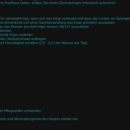
er Kopfhaut haben, sollten Sie einen Dermatologen (Hautarzt) aufsuchen.
o vermeidet man, dass sich das Haar verknotet und dass die Locken an Sprungkraf
r Einwirkzeit und einer Nachbehandlung das Haar gründlich ausspülen.
an das Wasser aus dem Haar heraus. NICHT ausrubbeln.
hkämmen.
hte Frisur erstellen.
oder Shinepromade auftragen.
nd Feuchtigkeit erhalten (2,5 - 3,0 Liter Wasser am Tag).
er Pflegeanteil vorhanden.
keits und Mineraliengehalt des Haares wieder her.