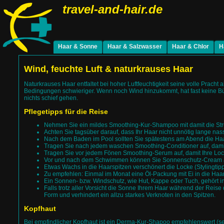
travel-and-hair.de
Haar & Sonne
Haar & Salzwasser
Haar & Chlor
H
coloriertes Haar
coloriertes Haar
coloriertes Haar
c
dauergewelltes Haar
dauergewelltes Haar
dauergewelltes H
d
naturkrauses Haar
naturkrauses Haar
naturkrauses Haa
n
fettendes Haar
fettendes Haar
fettendes Haar
f
feines Haar
feines Haar
feines Haar
f
trockenes Haar
trockenes Haar
trockenes Haar
t
normales Haar
normales Haar
normales Haar
n
Wind, feuchte Luft & naturkrauses Haar
Naturkrauses Haar entfaltet bei hoher Luftfeuchtigkeit seine volle Pracht
Bedingungen schwieriger. Wenn noch Wind hinzukommt, hat fast keine Bü
nichts schief gehen.
Pflegetipps für die Reise
Nehmen Sie ein mildes Smoothing-Kur-Shampoo mit damit die Struk
Achten Sie tagsüber darauf, dass Ihr Haar nicht unnötig lange nass
Nach dem Baden im Pool sollten Sie spätestens am Abend die Haar
Tragen Sie nach jedem waschen Smoothing-Conditioner auf, damit 
Tragen Sie vor jedem Fönen Smoothing-Serum auf, damit Ihre Locke
Vor und nach dem Schwimmen können Sie Sonnenschutz-Cream auft
Etwas Wachs in die Haarspitzen verschönert die Locke (Stylingtipp
Zu empfehlen: Einmal im Monat eine Öl-Packung mit Ei in die Haare
Ein Sonnen- bzw. Windschutz, wie Hut, Kappe oder Tuch, gehört 
Falls trotz aller Vorsicht die Sonne Ihrem Haar während der Reise
Form und verhindert ein allzu starkes Verknoten in den Spitzen.
Kopfhaut
Bei empfindlicher Kopfhaut ist ein Derma-Kur-Shapoo empfehlenswert (seh