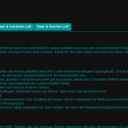
aar & trockene Luft
Haar & feuchte Luft
oloriertes Haar
coloriertes Haar
aar
auergewelltes Haar
dauergewelltes Haar
r
aturkrauses Haar
naturkrauses Haar
ettendes Haar
fettendes Haar
eines Haar
feines Haar
rockenes Haar
trockenes Haar
ormales Haar
normales Haar
 allerdings kann die auch leicht zu üppig ausfallen und aus den Locken können Kring
rste und kein Kamm eine Chance. Kopftuch, Hut oder Mütze sind also ein Muss. We
tur der Haare geglättet wird (die Locke erhält eine bessere Sprungkraft), und 
 ist. Im nassen Zustand dehnt sich Ihr Haar leichter aus.
e gründlich waschen und sehr gut ausspülen, damit alle Chlorreste entfernt werd
die Sprungbarkeit der Locke erhalten bleibt.
n sich besser frisieren lassen.
ragen, damit die Haare vor Sonne, Salz und Chlor geschützt sind.
).
 einmassieren. Das Öl pflegt die Haare, das Ei unterstützt die Wirkung und erleic
ins Reisegepäck.
 dennoch stark zugesetzt hat, dann sollten Sie nach der Rückkunft möglichst bald Ih
r mild). Pflegen Sie ggf. mit einer Derma-Intensivkur mit Aloa-Vera-Komplex (2 x