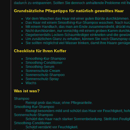
dadurch zu entspannen. Sollten Sie dennoch anhaltende Probleme mit Ihr
Grundsätzliche Pflegetipps für natürlich gewelltes Haar
Vor dem Waschen das Haar mit einer guten Bürste durchkämmen. S
Das Haar mit einem Smoothing-Kur-Shampoo waschen. Nach kurze
Mit einem Handtuch, das man am Ende zusammendreht, drückt m
Nicht durchbürsten, nur vorsichtig mit einem groben Kamm durc
Gegebenenfalls Locken-Schaumfestiger einkneten und die gewünsc
Um zusätzlichen Glanz zu erhalten, können Sie noch Glanzspray 
Sie sollten möglichst viel Wasser trinken, damit Ihre Haare genüge
Checkliste für Ihren Koffer
Smoothing-Kur-Shampoo
Smoothing-Conditioner
Smoothing-Serum
Sonnenschutz-Cream
Sonnenschutz-Shampoo
Sonnenschutz-Spray
Wachs
Was ist was?
Shampoo
Reinigt grob das Haar, ohne Pflegeanteile.
Smoothing-Kur-Shampoo
Reinigt besonders mild und schützt das Haar vor Feuchtigkeit, hoh
Sonnenschutz-Shampoo
Schützt das Haar nach starker Sonnenbelastung. Stellt den Feutig
Smoothing-Conditioner
Schützt verstärkt vor Feuchtigkeit.