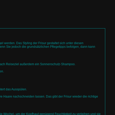
el werden. Das Styling der Frisur gestaltet sich unter diesen
nn Sie jedoch die grundsätzlichen Pflegetipps befolgen, dann kann
je nach Reiseziel außerdem ein Sonnenschutz-Shampoo.
en.
htert das Ausspülen.
re Haare nachschneiden lassen. Das gibt der Frisur wieder die richtige
 die Woche), um der Kopfhaut genügend Feuchtigkeit zu verleihen und sie